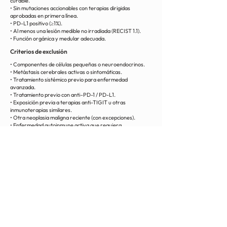
curable.
• Sin mutaciones accionables con terapias dirigidas
aprobadas en primera línea.
• PD-L1 positivo (≥1%).
• Al menos una lesión medible no irradiada (RECIST 1.1).
• Función orgánica y medular adecuada.
Criterios de exclusión
• Componentes de células pequeñas o neuroendocrinos.
• Metástasis cerebrales activas o sintomáticas.
• Tratamiento sistémico previo para enfermedad
avanzada.
• Tratamiento previo con anti–PD-1 / PD-L1.
• Exposición previa a terapias anti-TIGIT u otras
inmunoterapias similares.
• Otra neoplasia maligna reciente (con excepciones).
• Enfermedad autoinmune activa que requiera
inmunosupresión.
• Inmunodeficiencia activa o infección activa.
• Tuberculosis activa.
< Volver