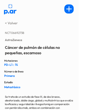
< Volver
NCT06692738
AstraZeneca
Cáncer de pulmón de células no
pequeñas, escamoso
Mutaciones
PD-L1 ≥ 1%
Número de línea
Primera
Estadío
Metastásico
Se trata de un estudio de fase III, de dos brazos,
aleatorizado, doble ciego, global y multicéntrico que evalúa
la eficacia y seguridad de rilvegostomig en comparación
con pembrolizumab, ambos en combinación con