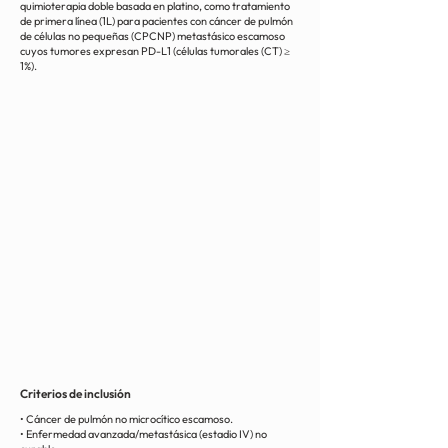
quimioterapia doble basada en platino, como tratamiento
de primera línea (1L) para pacientes con cáncer de pulmón
de células no pequeñas (CPCNP) metastásico escamoso
cuyos tumores expresan PD-L1 (células tumorales (CT) ≥
1%).
Criterios de inclusión
• Cáncer de pulmón no microcítico escamoso.
• Enfermedad avanzada/metastásica (estadio IV) no