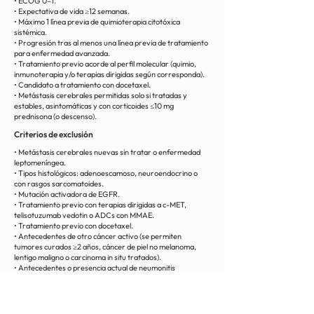
• ECOG 0–1.
• Expectativa de vida ≥12 semanas.
• Máximo 1 línea previa de quimioterapia citotóxica
sistémica.
• Progresión tras al menos una línea previa de tratamiento
para enfermedad avanzada.
• Tratamiento previo acorde al perfil molecular (quimio,
inmunoterapia y/o terapias dirigidas según corresponda).
• Candidato a tratamiento con docetaxel.
• Metástasis cerebrales permitidas solo si tratadas y
estables, asintomáticas y con corticoides ≤10 mg
prednisona (o descenso).
Criterios de exclusión
• Metástasis cerebrales nuevas sin tratar o enfermedad
leptomeníngea.
• Tipos histológicos: adenoescamoso, neuroendocrino o
con rasgos sarcomatoides.
• Mutación activadora de EGFR.
• Tratamiento previo con terapias dirigidas a c-MET,
telisotuzumab vedotin o ADCs con MMAE.
• Tratamiento previo con docetaxel.
• Antecedentes de otro cáncer activo (se permiten
tumores curados ≥2 años, cáncer de piel no melanoma,
lentigo maligno o carcinoma in situ tratados).
• Antecedentes o presencia actual de neumonitis
significativa o fibrosis pulmonar idiopática (excepto fibrosis
localizada post radiación).
• Efectos adversos ≥ grado 2 no resueltos de tratamientos
previos (excepto alopecia o anemia).