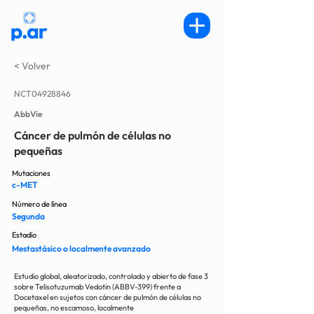
< Volver
NCT04928846
AbbVie
Cáncer de pulmón de células no
pequeñas
Mutaciones
c-MET
Número de línea
Segunda
Estadío
Mestastásico o localmente avanzado
Estudio global, aleatorizado, controlado y abierto de fase 3
sobre Telisotuzumab Vedotin (ABBV-399) frente a
Docetaxel en sujetos con cáncer de pulmón de células no
pequeñas, no escamoso, localmente