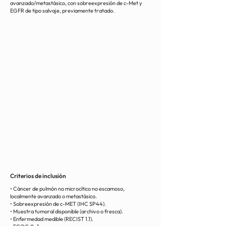
avanzado/metastásico, con sobreexpresión de c-Met y
EGFR de tipo salvaje, previamente tratado.
Criterios de inclusión
• Cáncer de pulmón no microcítico no escamoso,
localmente avanzado o metastásico.
• Sobreexpresión de c-MET (IHC SP44).
• Muestra tumoral disponible (archivo o fresca).
• Enfermedad medible (RECIST 1.1).