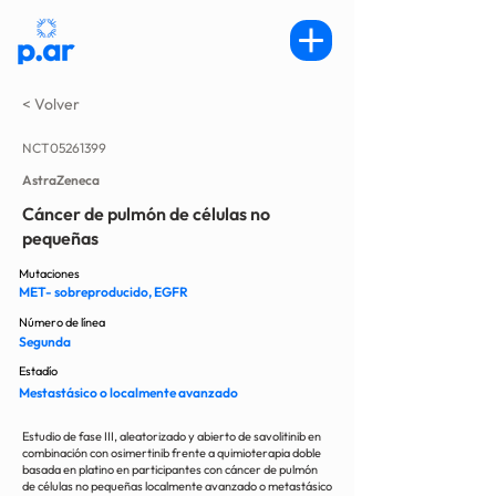
< Volver
NCT05261399
AstraZeneca
Cáncer de pulmón de células no
pequeñas
Mutaciones
MET- sobreproducido, EGFR
Número de línea
Segunda
Estadío
Mestastásico o localmente avanzado
Estudio de fase III, aleatorizado y abierto de savolitinib en
combinación con osimertinib frente a quimioterapia doble
basada en platino en participantes con cáncer de pulmón
de células no pequeñas localmente avanzado o metastásico