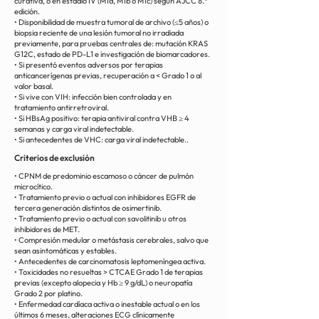
curativa, o en estadio IV (M1a, M1b o M1c) según AJCC 8.ª
edición.
• Disponibilidad de muestra tumoral de archivo (≤5 años) o
biopsia reciente de una lesión tumoral no irradiada
previamente, para pruebas centrales de: mutación KRAS
G12C, estado de PD-L1 e investigación de biomarcadores.
• Si presentó eventos adversos por terapias
anticancerígenas previas, recuperación a < Grado 1 o al
valor basal.
• Si vive con VIH: infección bien controlada y en
tratamiento antirretroviral.
• Si HBsAg positivo: terapia antiviral contra VHB ≥ 4
semanas y carga viral indetectable.
• Si antecedentes de VHC: carga viral indetectable..
Criterios de exclusión
• CPNM de predominio escamoso o cáncer de pulmón
microcítico.
• Tratamiento previo o actual con inhibidores EGFR de
tercera generación distintos de osimertinib.
• Tratamiento previo o actual con savolitinib u otros
inhibidores de MET.
• Compresión medular o metástasis cerebrales, salvo que
sean asintomáticas y estables.
• Antecedentes de carcinomatosis leptomeníngea activa.
• Toxicidades no resueltas > CTCAE Grado 1 de terapias
previas (excepto alopecia y Hb ≥ 9 g/dL) o neuropatía
Grado 2 por platino.
• Enfermedad cardíaca activa o inestable actual o en los
últimos 6 meses, alteraciones ECG clínicamente