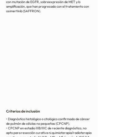
con mutación de EGFR, sobreexpresión de MET y/o
amplificación, que han progresado con el tratamiento con
osimertinib (SAFFRON).
Criterios de inclusión
• Diagnóstico histológico o citológico confirmado de cáncer
de pulmón de células no pequeñas (CPCNP).
• CPCNP en estadio IIIB/IIIC de reciente diagnóstico, no
apto para resección curativa ni quimioterapia/radioterapia