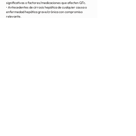
significativas o factores/medicaciones que afecten QTc.
• Antecedentes de cirrosis hepática de cualquier causa o
enfermedad hepática grave/crónica con compromiso
relevante.
• Infección activa grave conocida (p. ej., tuberculosis, VIH,
VHB, VHC) o enfermedad gastrointestinal significativa.
• Vacuna viva atenuada (incluida COVID-19) dentro de los
30 días previos a la primera dosis del estudio.
• Antecedentes de enfermedad pulmonar intersticial (EPI),
EPI inducida por fármacos, neumonitis por radiación que
requirió esteroides, o EPI activa.
• Uso actual de fármacos o suplementos herbales que sean
inductores potentes de CYP3A4 o inhibidores potentes de
CYP1A2.
< Volver
Contact
Privacy Policy