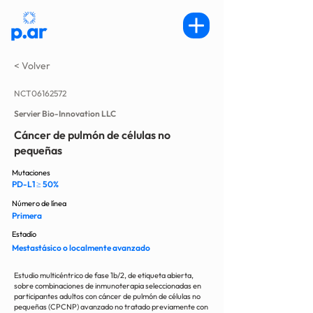
< Volver
NCT06162572
Servier Bio-Innovation LLC
Cáncer de pulmón de células no
pequeñas
Mutaciones
PD-L1 ≥ 50%
Número de línea
Primera
Estadío
Mestastásico o localmente avanzado
Estudio multicéntrico de fase 1b/2, de etiqueta abierta,
sobre combinaciones de inmunoterapia seleccionadas en
participantes adultos con cáncer de pulmón de células no
pequeñas (CPCNP) avanzado no tratado previamente con