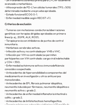
• Sin tratamiento sistémico previo para CPCNP localmente
avanzado o metastásico.
• Alta expresión de PD-L1 en células tumorales (TPS ≥ 50%)
determinada mediante una prueba aprobada.
• Estado funcional ECOG 0–1.
• Enfermedad medible según RECIST v1.1.
Criterios de exclusión
• Tumores con mutaciones conductoras/aberraciones
genéticas con terapias dirigidas aprobadas en primera
línea (p. ej., EGFR, ALK, ROS1).
• Terapia previa con inhibidores de puntos de control
inmunitario.
• Metástasis cerebrales activas.
• Infección activa y no controlada por VHB o VHC.
• Infección por VIH no controlada (se permiten
participantes con VIH controlado: carga viral indetectable
y CD4 > 350).
• Enfermedad autoinmune activa o inmunodeficiencia
conocida o sospechada.
• Antecedentes de hipersensibilidad a componentes del
medicamento en investigación u otros anticuerpos
monoclonales.
• Antecedentes de EPI, fibrosis pulmonar idiopática,
neumonitis inducida por fármacos, neumonitis idiopática o
neumonitis activa ≥ grado 2.
• Antecedentes de enfermedad inflamatoria intestinal o
colitis ≥ grado 2.
• Antecedentes de linfohistiocitosis hemofagocítica.
• Terapia crónica con esteroides sistémicos (>10 mg/día de