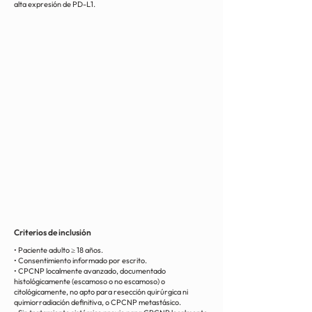
alta expresión de PD-L1.
Criterios de inclusión
• Paciente adulto ≥ 18 años.
• Consentimiento informado por escrito.
• CPCNP localmente avanzado, documentado
histológicamente (escamoso o no escamoso) o
citológicamente, no apto para resección quirúrgica ni
quimiorradiación definitiva, o CPCNP metastásico.