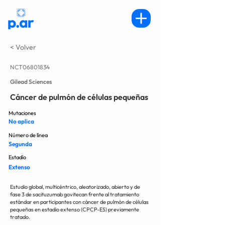
< Volver
NCT06801834
Gilead Sciences
Cáncer de pulmón de células pequeñas
Mutaciones
No aplica
Número de línea
Segunda
Estadío
Extenso
Estudio global, multicéntrico, aleatorizado, abierto y de
fase 3 de sacituzumab govitecan frente al tratamiento
estándar en participantes con cáncer de pulmón de células
pequeñas en estadio extenso (CPCP-ES) previamente
tratado.