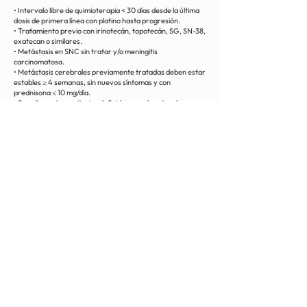
• Intervalo libre de quimioterapia < 30 días desde la última
dosis de primera línea con platino hasta progresión.
• Tratamiento previo con irinotecán, topotecán, SG, SN-38,
exatecan o similares.
• Metástasis en SNC sin tratar y/o meningitis
carcinomatosa.
• Metástasis cerebrales previamente tratadas deben estar
estables ≥ 4 semanas, sin nuevos síntomas y con
prednisona ≤ 10 mg/día.
• Se aplican otros criterios definidos por el protocolo.
< Volver
Contact
Privacy Policy
Bibliographic sources