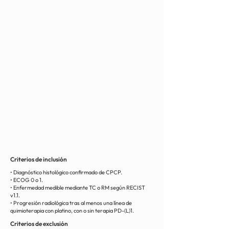
Criterios de inclusión
• Diagnóstico histológico confirmado de CPCP.
• ECOG 0 o 1.
• Enfermedad medible mediante TC o RM según RECIST
v1.1.
• Progresión radiológica tras al menos una línea de
quimioterapia con platino, con o sin terapia PD-(L)1.
Criterios de exclusión