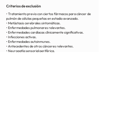
Criterios de exclusión
• Tratamiento previo con ciertos fármacos para cáncer de
pulmón de células pequeñas en estadio avanzado.
• Metástasis cerebrales sintomáticas.
• Enfermedades pulmonares relevantes.
• Enfermedades cardíacas clínicamente significativas.
• Infecciones activas.
• Enfermedades autoinmunes.
• Antecedentes de otros cánceres relevantes.
• Neuropatía sensorial periférica.
• Otros criterios de exclusión definidos en el protocolo.
< Volver
Contacto
Política de Privacidad
Fuentes bibliográficas