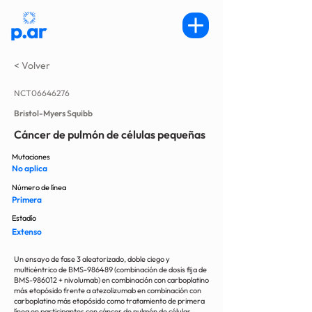
< Volver
NCT06646276
Bristol-Myers Squibb
Cáncer de pulmón de células pequeñas
Mutaciones
No aplica
Número de línea
Primera
Estadío
Extenso
Un ensayo de fase 3 aleatorizado, doble ciego y
multicéntrico de BMS-986489 (combinación de dosis fija de
BMS-986012 + nivolumab) en combinación con carboplatino
más etopósido frente a atezolizumab en combinación con
carboplatino más etopósido como tratamiento de primera
línea en participantes con cáncer de pulmón de células