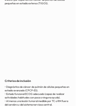
pequeñas en estadio extenso (TIGOS).
Criterios de inclusión
• Diagnóstico de cáncer de pulmón de células pequeñas en
estadio avanzado (CPCP-ES).
• Estado funcional ECOG adecuado (capaz de realizar
actividades habituales con poca o ninguna ayuda).
• Al menos una lesión tumoral medible por TC o RM fuera
del cerebro y del sistema nervioso central.