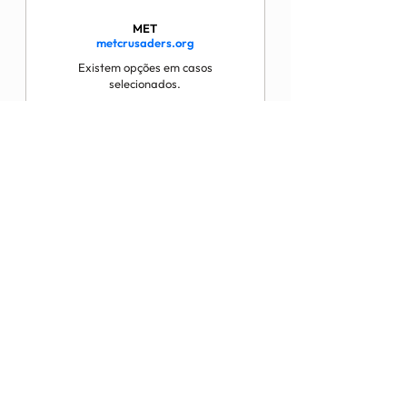
MET
metcrusaders.org
Existem opções em casos
selecionados.
RET
retpositive.org
Doença incomum com tratamentos
específicos.
PDL-1
Marcador que orienta o uso da