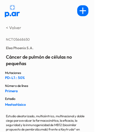
< Volver
NCT05668650
Elea Phoenix S.A.
Cáncer de pulmón de células no
pequeñas
Mutaciones
PD-L1 ≥ 50%
Número de línea
Primera
Estadío
Mestastásico
Estudio aleatorizado, multicéntrico, multinacional y doble
ciego para evaluar la farmacocinética, la eficacia, la
seguridad y la inmunogenicidad de MB12 (biosimilar
propuesto de pembrolizumab) frente a Keytruda® en