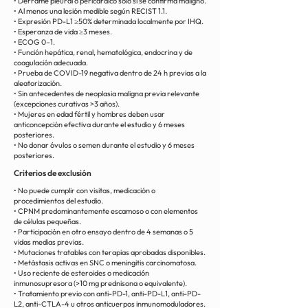
• Derrame pleural o pericárdico solo si se confirma maligno.
• Al menos una lesión medible según RECIST 1.1.
• Expresión PD-L1 ≥50% determinada localmente por IHQ.
• Esperanza de vida ≥3 meses.
• ECOG 0–1.
• Función hepática, renal, hematológica, endocrina y de
coagulación adecuada.
• Prueba de COVID-19 negativa dentro de 24 h previas a la
aleatorización.
• Sin antecedentes de neoplasia maligna previa relevante
(excepciones curativas >3 años).
• Mujeres en edad fértil y hombres deben usar
anticoncepción efectiva durante el estudio y 6 meses
posteriores.
• No donar óvulos o semen durante el estudio y 6 meses
posteriores.
Criterios de exclusión
• No puede cumplir con visitas, medicación o
procedimientos del estudio.
• CPNM predominantemente escamoso o con elementos
de células pequeñas.
• Participación en otro ensayo dentro de 4 semanas o 5
vidas medias previas.
• Mutaciones tratables con terapias aprobadas disponibles.
• Metástasis activas en SNC o meningitis carcinomatosa.
• Uso reciente de esteroides o medicación
inmunosupresora (>10 mg prednisona o equivalente).
• Tratamiento previo con anti-PD-1, anti-PD-L1, anti-PD-
L2, anti-CTLA-4 u otros anticuerpos inmunomoduladores.