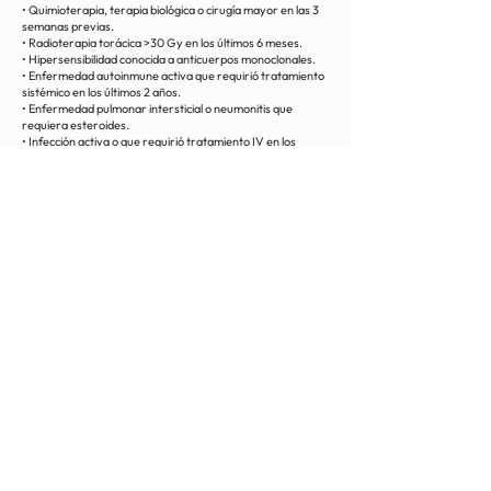
• Quimioterapia, terapia biológica o cirugía mayor en las 3
semanas previas.
• Radioterapia torácica >30 Gy en los últimos 6 meses.
• Hipersensibilidad conocida a anticuerpos monoclonales.
• Enfermedad autoinmune activa que requirió tratamiento
sistémico en los últimos 2 años.
• Enfermedad pulmonar intersticial o neumonitis que
requiera esteroides.
• Infección activa o que requirió tratamiento IV en los
últimos 30 días.
• Vacunas con virus vivos en los últimos 30 días (permitidas
vacunas inactivadas).
• VIH, tuberculosis activa, hepatitis B o C activas.
• Trasplante alogénico de órgano/tejido sólido.
• Trastornos psiquiátricos que afecten cooperación.
• Consumo reciente de drogas ilegales o abuso de
sustancias.
• Embarazo, lactancia o planificación de embarazo hasta
120 días después de la última dosis.
• Familiar cercano o personal del centro de investigación
involucrado en el estudio.
< Volver