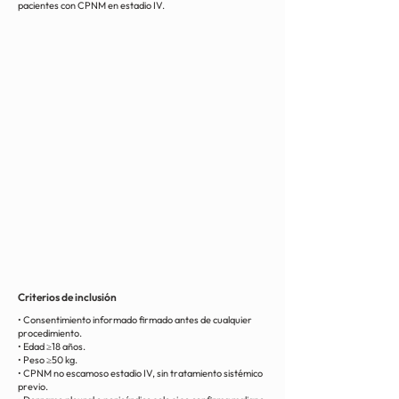
pacientes con CPNM en estadio IV.
Criterios de inclusión
• Consentimiento informado firmado antes de cualquier
procedimiento.
• Edad ≥18 años.
• Peso ≥50 kg.
• CPNM no escamoso estadio IV, sin tratamiento sistémico
previo.